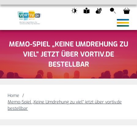
Suche
Wa
HAUPTN
MEMO-SPIEL „KEINE UMDREHUNG ZU
VIEL“ JETZT ÜBER VORTIV.DE
BESTELLBAR
Home
Memo-Spiel „Keine Umdrehung zu viel“ jetzt über vortiv.de
bestellbar