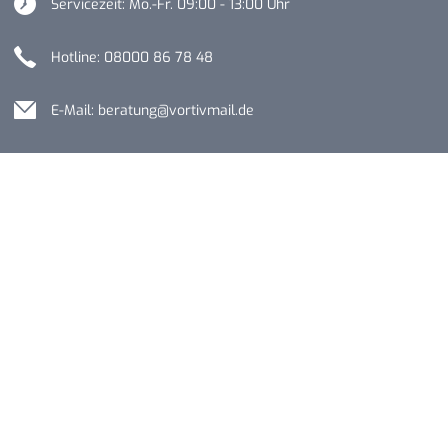
Servicezeit: Mo.-Fr. 09:00 - 13:00 Uhr
Hotline: 08000 86 78 48
E-Mail: beratung@vortivmail.de
Impressum
Kontakt
Datenschutz
Über VORTIV
Erklärung zur Barrierefreiheit
Barriere melden
© 2026, Bundesinstitut für Öffentliche Gesundheit